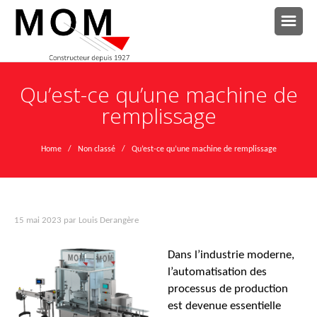
Qu’est-ce qu’une machine de
remplissage
Home
/
Non classé
/ Qu’est-ce qu’une machine de remplissage
15 mai 2023
par
Louis Derangère
Dans l’industrie moderne,
l’automatisation des
processus de production
est devenue essentielle