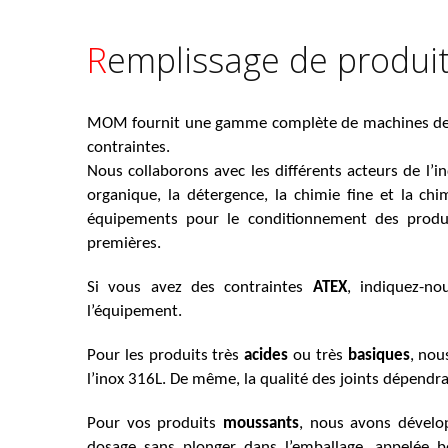
Remplissage de produi
MOM fournit une gamme complète de machines de r
contraintes.
Nous collaborons avec les différents acteurs de l’i
organique, la détergence, la chimie fine et la ch
équipements pour le conditionnement des produi
premières.
Si vous avez des contraintes
ATEX
, indiquez-no
l’équipement.
Pour les produits très
acides
ou très
basiques
, nou
l’inox 316L. De même, la qualité des joints dépendra
Pour vos produits
moussants
, nous avons dévelo
dosage sans plonger dans l’emballage, appelée b