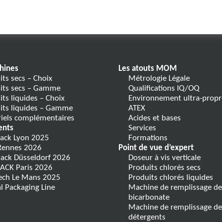
hines
Les atouts MOM
its secs – Choix
Métrologie Légale
its secs – Gamme
Qualifications IQ/OQ
its liquides – Choix
Environnement ultra-propr
its liquides – Gamme
ATEX
iels complémentaires
Acides et bases
ents
Services
ack Lyon 2025
Formations
Rennes 2026
Point de vue d’expert
pack Düsseldorf 2026
Doseur à vis verticale
ACK Paris 2026
Produits chlorés secs
ech Le Mans 2025
Produits chlorés liquides
al Packaging Line
Machine de remplissage de
bicarbonate
Machine de remplissage de
détergents