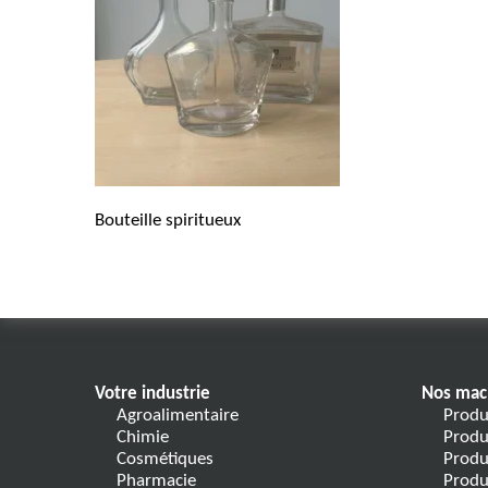
Bouteille spiritueux
Votre industrie
Nos mac
Agroalimentaire
Produ
Chimie
Produ
Cosmétiques
Produ
Pharmacie
Produ