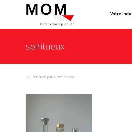
Votre Indu
spiritueux
2 juillet 2026
par
Alizée Moreau