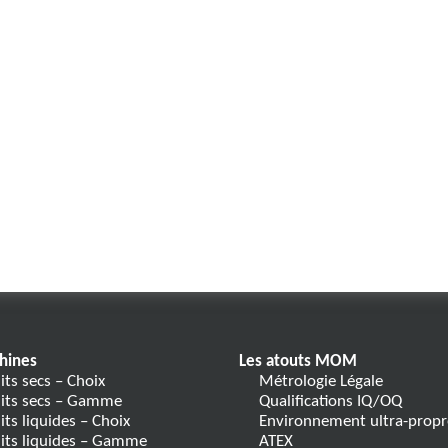
hines
Les atouts MOM
its secs – Choix
Métrologie Légale
its secs – Gamme
Qualifications IQ/OQ
its liquides – Choix
Environnement ultra-propr
its liquides – Gamme
ATEX