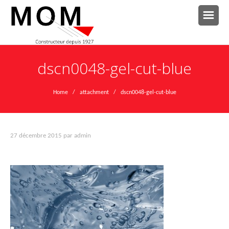
dscn0048-gel-cut-blue
Home
/ attachment / dscn0048-gel-cut-blue
27 décembre 2015
par
admin